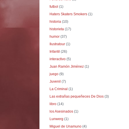
futbol
(1)
Haters Skaters Smokers
(1)
historia
(10)
historieta
(17)
humor
(37)
Ilustratour
(1)
Infantil
(26)
interactivo
(5)
Juan Ramón Jiménez
(1)
juego
(9)
Juvenil
(7)
La Criminal
(1)
Las extrañas pequeñeces De Dios
(3)
libro
(14)
los Asesinados
(1)
Lunwerg
(1)
Miguel de Unamuno
(4)