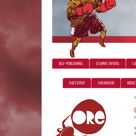
SELF-PUBLISHING
graphic desing
La
narrative
childhood
didac
I
d