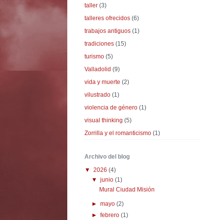
taller
(3)
talleres ofrecidos
(6)
trabajos antiguos
(1)
tradiciones
(15)
turismo
(5)
Valladolid
(9)
vida y muerte
(2)
vilustrado
(1)
violencia de género
(1)
visual thinking
(5)
Zorrilla y el romanticismo
(1)
Archivo del blog
▼
2026
(4)
▼
junio
(1)
Mural Ciudad Misión
►
mayo
(2)
►
febrero
(1)