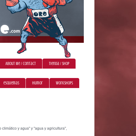
About Me / Contact
Tienda / Shop
esquemas
humor
workshops
climático y agua" y "agua y agricultura",