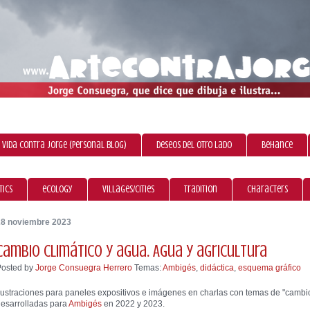
 vida contra Jorge (personal blog)
Deseos del otro lado
Behance
tics
ecology
villages/cities
tradition
characters
28 noviembre 2023
Cambio climático y agua. Agua y agricultura
Posted by
Jorge Consuegra Herrero
Temas:
Ambigés
,
didáctica
,
esquema gráfico
lustraciones para paneles expositivos e imágenes en charlas con temas de "cambio 
esarrolladas para
Ambigés
en 2022 y 2023.