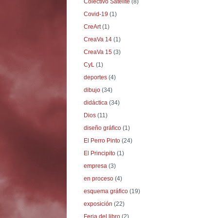
Colectivo Satélite
(8)
Covid-19
(1)
CreArt
(1)
CreaVa 14
(1)
CreaVa 15
(3)
CyL
(1)
deportes
(4)
dibujo
(34)
didáctica
(34)
Dios
(11)
diseño gráfico
(1)
El Perro Pinto
(24)
El Principito
(1)
empresa
(3)
en proceso
(4)
esquema gráfico
(19)
exposición
(22)
Feria del libro
(2)