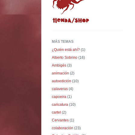
MÁS TEMAS
¿Quién está ahí?
(1)
Alberto Sobrino
(16)
Ambigés
(3)
animación
(2)
autoedición
(10)
calaveras
(4)
capoeira
(1)
caricatura
(10)
cartel
(2)
Cervantes
(1)
colaboración
(23)