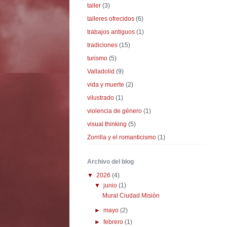
taller
(3)
talleres ofrecidos
(6)
trabajos antiguos
(1)
tradiciones
(15)
turismo
(5)
Valladolid
(9)
vida y muerte
(2)
vilustrado
(1)
violencia de género
(1)
visual thinking
(5)
Zorrilla y el romanticismo
(1)
Archivo del blog
▼
2026
(4)
▼
junio
(1)
Mural Ciudad Misión
►
mayo
(2)
►
febrero
(1)