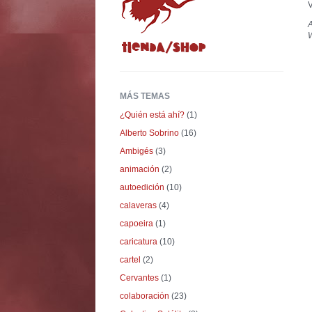
V
A
W
MÁS TEMAS
¿Quién está ahí?
(1)
Alberto Sobrino
(16)
Ambigés
(3)
animación
(2)
autoedición
(10)
calaveras
(4)
capoeira
(1)
caricatura
(10)
cartel
(2)
Cervantes
(1)
colaboración
(23)