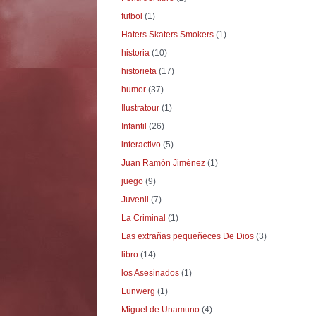
futbol
(1)
Haters Skaters Smokers
(1)
historia
(10)
historieta
(17)
humor
(37)
Ilustratour
(1)
Infantil
(26)
interactivo
(5)
Juan Ramón Jiménez
(1)
juego
(9)
Juvenil
(7)
La Criminal
(1)
Las extrañas pequeñeces De Dios
(3)
libro
(14)
los Asesinados
(1)
Lunwerg
(1)
Miguel de Unamuno
(4)