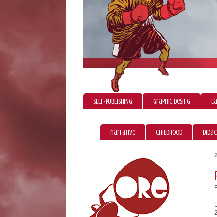
SELF-PUBLISHING
graphic desing
La
narrative
childhood
didac
U
2