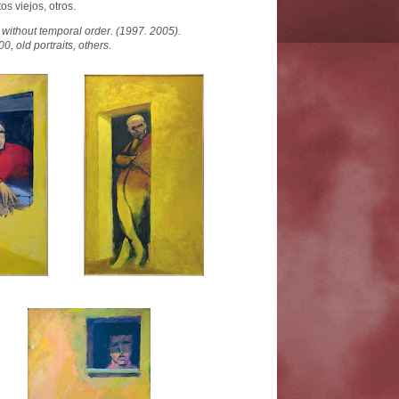
os viejos, otros.
t without temporal order. (1997. 2005).
00,
old portraits, others.