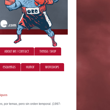
About Me / Contact
Tienda / Shop
esquemas
humor
workshops
tiguos
es, por temas, pero sin orden temporal. (1997-