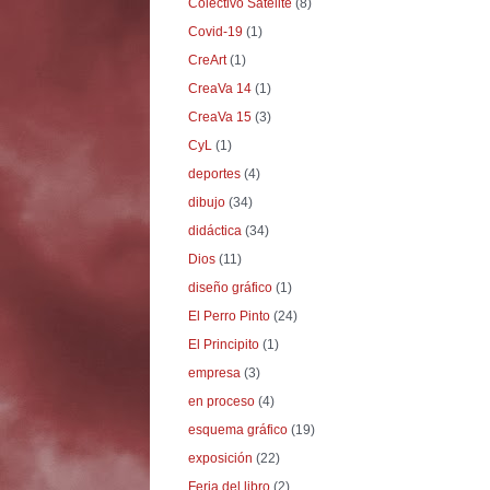
Colectivo Satélite
(8)
Covid-19
(1)
CreArt
(1)
CreaVa 14
(1)
CreaVa 15
(3)
CyL
(1)
deportes
(4)
dibujo
(34)
didáctica
(34)
Dios
(11)
diseño gráfico
(1)
El Perro Pinto
(24)
El Principito
(1)
empresa
(3)
en proceso
(4)
esquema gráfico
(19)
exposición
(22)
Feria del libro
(2)