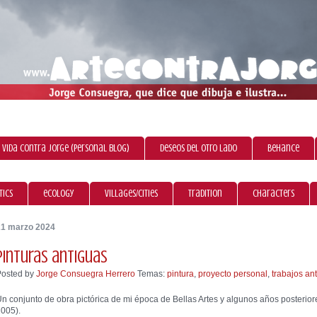
 vida contra Jorge (personal blog)
Deseos del otro lado
Behance
tics
ecology
villages/cities
tradition
characters
21 marzo 2024
Pinturas antiguas
Posted by
Jorge Consuegra Herrero
Temas:
pintura
,
proyecto personal
,
trabajos an
n conjunto de obra pictórica de mi época de Bellas Artes y algunos años posterior
005).