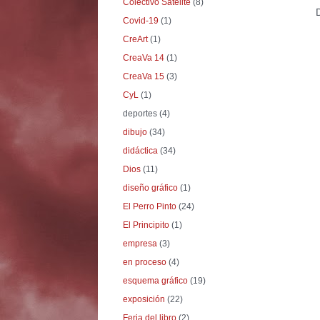
Colectivo Satélite
(8)
Covid-19
(1)
CreArt
(1)
CreaVa 14
(1)
CreaVa 15
(3)
CyL
(1)
deportes
(4)
dibujo
(34)
didáctica
(34)
Dios
(11)
diseño gráfico
(1)
El Perro Pinto
(24)
El Principito
(1)
empresa
(3)
en proceso
(4)
esquema gráfico
(19)
exposición
(22)
Feria del libro
(2)