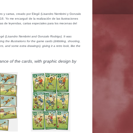
ero y cartas, creado por Elegé (Lisandro Nembrini y Gonzalo
. Yo me encargué de la realización de las ilustraciones
rtas de leyendas, cartas especiales para los mecenas del
legé (Lisandro Nembrini and Gonzalo Rodrigo). It was
g the illustrations for the game cards (dribbling, shooting,
, and some extra drawings), giving it a retro look, like the
nce of the cards, with graphic design by