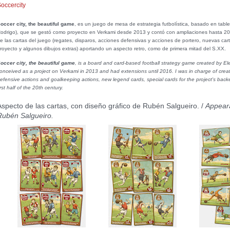
occercity
occer city, the beautiful game
, es un juego de mesa de estrategia futbolística, basado en tabl
odrigo), que se gestó como proyecto en Verkami desde 2013 y contó con ampliaciones hasta 2016
e las cartas del juego (regates, disparos, acciones defensivas y acciones de portero, nuevas ca
royecto y algunos dibujos extras) aportando un aspecto retro, como de primera mitad del S.XX.
occer city, the beautiful game
, is a board and card-based football strategy game created by E
onceived as a project on Verkami in 2013 and had extensions until 2016. I was in charge of creatin
efensive actions and goalkeeping actions, new legend cards, special cards for the project's backers
irst half of the 20th century.
Aspecto de las cartas, con diseño gráfico de Rubén Salgueiro. /
Appeara
Rubén Salgueiro.