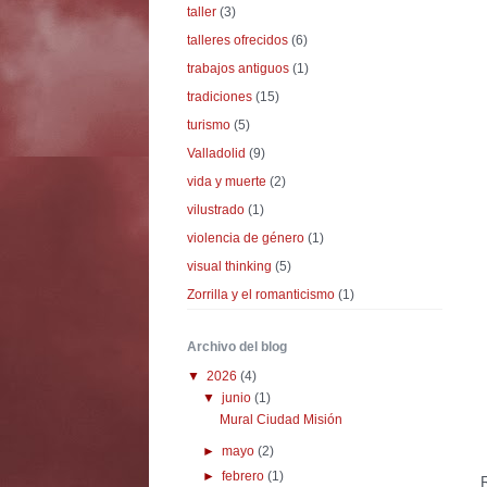
taller
(3)
talleres ofrecidos
(6)
trabajos antiguos
(1)
tradiciones
(15)
turismo
(5)
Valladolid
(9)
vida y muerte
(2)
vilustrado
(1)
violencia de género
(1)
visual thinking
(5)
Zorrilla y el romanticismo
(1)
Archivo del blog
▼
2026
(4)
▼
junio
(1)
Mural Ciudad Misión
►
mayo
(2)
►
febrero
(1)