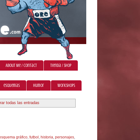
About Me / Contact
Tienda / Shop
esquemas
humor
workshops
rar todas las entradas
esquema gráfico
,
futbol
,
historia
,
personajes
,