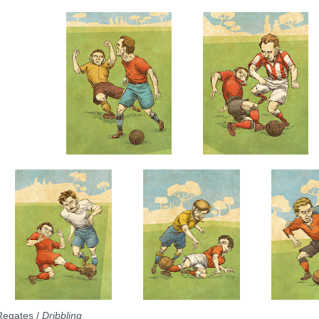
Regates /
Dribbling