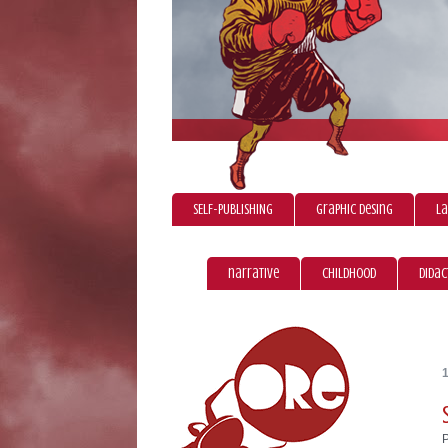
SELF-PUBLISHING
graphic desing
La
narrative
childhood
didac