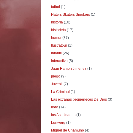
futbol
(1)
Haters Skaters Smokers
(1)
historia
(10)
historieta
(17)
humor
(37)
Ilustratour
(1)
Infantil
(26)
interactivo
(5)
Juan Ramón Jiménez
(1)
juego
(9)
Juvenil
(7)
La Criminal
(1)
Las extrañas pequeñeces De Dios
(3)
libro
(14)
los Asesinados
(1)
Lunwerg
(1)
Miguel de Unamuno
(4)