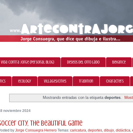
 vida contra Jorge (personal blog)
Deseos del otro lado
Behance
tics
ecology
villages/cities
tradition
characters
Mostrando entradas con la etiqueta
deportes
.
Most
18 noviembre 2024
Soccer city, the beautiful game
Posted by
Jorge Consuegra Herrero
Temas:
caricatura
,
deportes
,
dibujo
,
didáctica
,