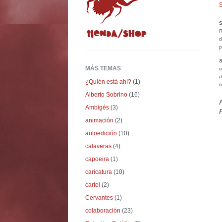
S
S
R
d
p
S
MÁS TEMAS
c
d
¿Quién está ahí?
(1)
f
Alberto Sobrino
(16)
Ambigés
(3)
animación
(2)
autoedición
(10)
calaveras
(4)
capoeira
(1)
caricatura
(10)
cartel
(2)
Cervantes
(1)
colaboración
(23)