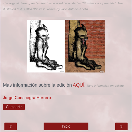
The original drawing and colored version will be posted in "Christmas is a pure tale". The
illustrated text is titled "Wolves", written by José Antonio Abella.
Más información sobre la edición
AQUÍ
.
More information on editing
Jorge Consuegra Herrero
Compartir
‹
›
Inicio