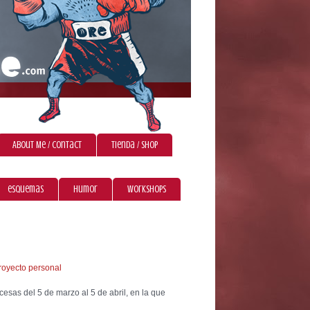
About Me / Contact
Tienda / Shop
esquemas
humor
workshops
royecto personal
cesas del 5 de marzo al 5 de abril, en la que