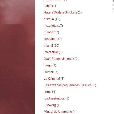
t
c
futbol
(1)
p
Haters Skaters Smokers
(1)
historia
(10)
historieta
(17)
humor
(37)
Ilustratour
(1)
Infantil
(26)
interactivo
(5)
Juan Ramón Jiménez
(1)
juego
(9)
Juvenil
(7)
La Criminal
(1)
Las extrañas pequeñeces De Dios
(3)
libro
(14)
los Asesinados
(1)
Lunwerg
(1)
Miguel de Unamuno
(4)