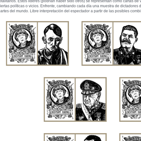
otalitarios. Estos líderes (podrían haber sido otros) se representan como cartas de
iertas políticas o vicios. Enfrente, cambiando cada día una muestra de dictadore
artes del mundo. Libre interpretación del espectador a partir de las posibles com