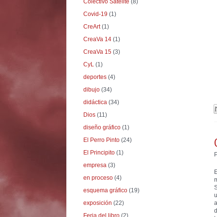
Colectivo Satélite
(8)
Covid-19
(1)
CreArt
(1)
CreaVa 14
(1)
CreaVa 15
(3)
CyL
(1)
deportes
(4)
dibujo
(34)
didáctica
(34)
Dios
(11)
diseño gráfico
(1)
El Perro Pinto
(24)
El Principito
(1)
empresa
(3)
E
en proceso
(4)
S
esquema gráfico
(19)
u
exposición
(22)
a
d
Feria del libro
(2)