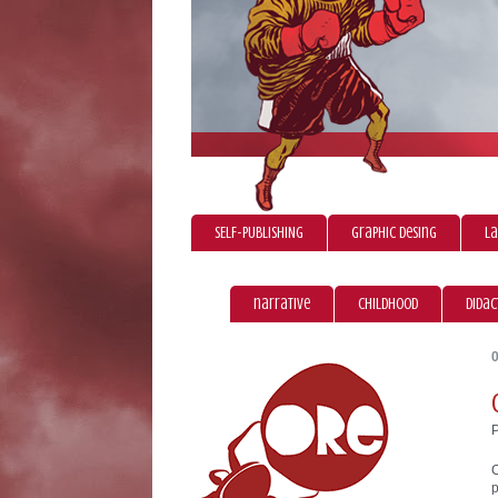
SELF-PUBLISHING
graphic desing
La
narrative
childhood
didac
C
p