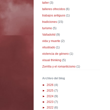
taller
(3)
talleres ofrecidos
(6)
trabajos antiguos
(1)
tradiciones
(15)
turismo
(5)
Valladolid
(9)
vida y muerte
(2)
vilustrado
(1)
violencia de género
(1)
visual thinking
(5)
Zorrilla y el romanticismo
(1)
Archivo del blog
►
2026
(4)
►
2025
(7)
►
2024
(9)
►
2023
(7)
►
2022
(6)