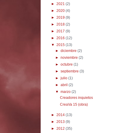
►
2021
(2)
►
2020
(4)
►
2019
(9)
►
2018
(2)
►
2017
(9)
►
2016
(12)
▼
2015
(13)
►
diciembre
(2)
►
noviembre
(2)
►
octubre
(1)
►
septiembre
(3)
►
julio
(1)
►
abril
(2)
▼
marzo
(2)
Creadores inquietos
CreaVa 15 (obra)
►
2014
(13)
►
2013
(9)
►
2012
(35)