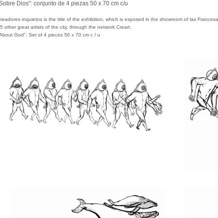
Sobre Dios": conjunto de 4 piezas 50 x 70 cm c/u
readores inquietos is the title of the exhibition, which is exposed in the showroom of las Francesas
5 other great artists of the city, through the network Creart.
About God": Set of 4 pieces 50 x 70 cm c / u