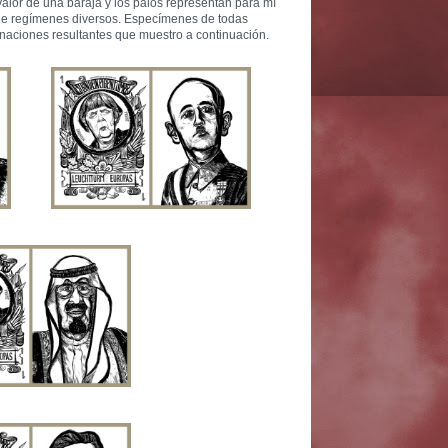
 valor de una baraja y los palos representan para mí
s de regímenes diversos. Especímenes de todas
binaciones resultantes que muestro a continuación.