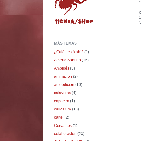
"
C
1
"
MÁS TEMAS
¿Quién está ahí?
(1)
Alberto Sobrino
(16)
Ambigés
(3)
animación
(2)
autoedición
(10)
calaveras
(4)
capoeira
(1)
caricatura
(10)
cartel
(2)
Cervantes
(1)
colaboración
(23)