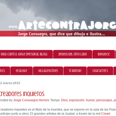
 vida contra Jorge (personal blog)
Deseos del otro lado
Behance
tics
ecology
villages/cities
tradition
characters
02 marzo 2015
Creadores inquietos
Posted by
Jorge Consuegra Herrero
Temas:
Dios
,
exposición
,
humor
,
personajes
,
p
readores inquietos es el título de la muestra, que se expone en la sala de las Fran
articipo junto a otros 15 grandes artistas de la ciudad, a través de la red
Creart
.