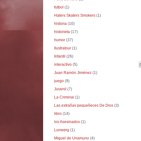
futbol
(1)
Haters Skaters Smokers
(1)
historia
(10)
historieta
(17)
humor
(37)
Ilustratour
(1)
Infantil
(26)
interactivo
(5)
Juan Ramón Jiménez
(1)
juego
(9)
Juvenil
(7)
La Criminal
(1)
Las extrañas pequeñeces De Dios
(3)
libro
(14)
los Asesinados
(1)
Lunwerg
(1)
Miguel de Unamuno
(4)