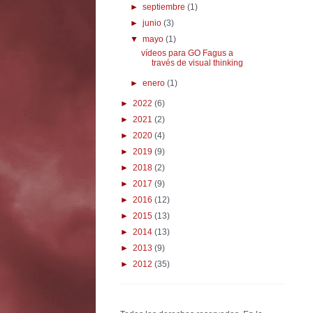
►
septiembre
(1)
►
junio
(3)
▼
mayo
(1)
vídeos para GO Fagus a
través de visual thinking
►
enero
(1)
►
2022
(6)
►
2021
(2)
►
2020
(4)
►
2019
(9)
►
2018
(2)
►
2017
(9)
►
2016
(12)
►
2015
(13)
►
2014
(13)
►
2013
(9)
►
2012
(35)