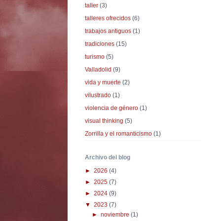
taller
(3)
talleres ofrecidos
(6)
trabajos antiguos
(1)
tradiciones
(15)
turismo
(5)
Valladolid
(9)
vida y muerte
(2)
vilustrado
(1)
violencia de género
(1)
visual thinking
(5)
Zorrilla y el romanticismo
(1)
Archivo del blog
►
2026
(4)
►
2025
(7)
►
2024
(9)
▼
2023
(7)
►
noviembre
(1)