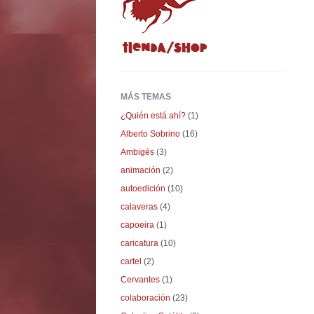
MÁS TEMAS
¿Quién está ahí?
(1)
Alberto Sobrino
(16)
Ambigés
(3)
animación
(2)
autoedición
(10)
calaveras
(4)
capoeira
(1)
caricatura
(10)
cartel
(2)
Cervantes
(1)
colaboración
(23)