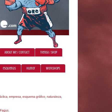
About Me / Contact
Tienda / Shop
esquemas
humor
workshops
áctica
,
empresa
,
esquema gráfico
,
naturaleza
,
Fagus
.