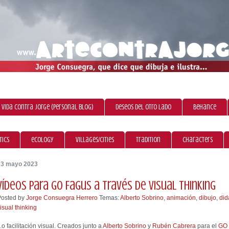
 vida contra Jorge (personal blog)
Deseos del otro lado
Behance
tics
ecology
villages/cities
tradition
characters
03 mayo 2023
vídeos para GO Fagus a través de visual thinking
Posted by
Jorge Consuegra Herrero
Temas:
Alberto Sobrino
,
animación
,
dibujo
,
did
isual thinking
..o facilitación visual. Creados junto a
Alberto Sobrino
y
Rubén Cabrera
para el
GO 