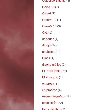
Colectivo Satélite
(8)
Covid-19
(1)
CreArt
(1)
CreaVa 14
(1)
CreaVa 15
(3)
CyL
(1)
deportes
(4)
dibujo
(34)
didáctica
(34)
Dios
(11)
diseño gráfico
(1)
El Perro Pinto
(24)
El Principito
(1)
empresa
(3)
en proceso
(4)
esquema gráfico
(19)
exposición
(22)
Feria del libro
(2)