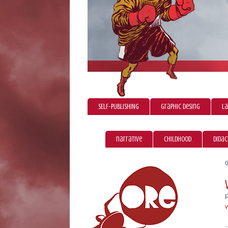
SELF-PUBLISHING
graphic desing
La
narrative
childhood
didac
v
.