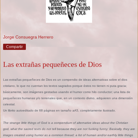
Jorge Consuegra Herrero
Compartir
Las extrañas pequeñeces de Dios
Las extrañas pequeñeces de Dios es un compendio de ideas alternativas sobre el dios
cristiano, lo que no cuentan los textos sagrados porque éstos no tienen ni puta gracia;
básicamente, son imágenes gestadas usando el humor como hilo conductor; una lista de
pequeñeces humanas y/o terrenales que, en un contexto divino, adquieren una dimensión
celestial.
Un librito autoeditado de 68 páginas en tamaño aA5, completamente ilustrado.
The strange little things of God is a compendium of alternative ideas about the Christian
god, what the sacred texts do not tell because they are not fucking funny; Basically, they are
images created using humor as a common thread; a list of human and/or earthly little things