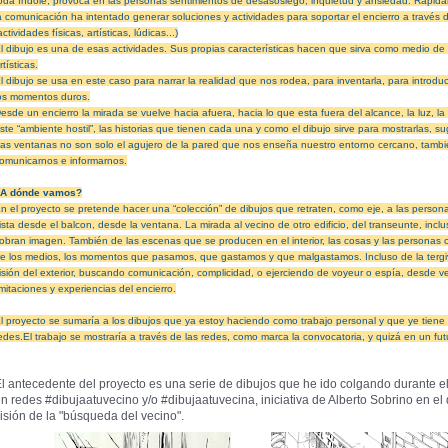
oda índole, provoca en las personas sentimientos de desasosiego, inquietud y ansiedad. Rápida
a comunicación ha intentado generar soluciones y actividades para soportar el encierro a travé
actividades físicas, artísticas, lúdicas...)
l dibujo es una de esas actividades. Sus propias características hacen que sirva como medio de 
rtísticas.
l dibujo se usa en este caso para narrar la realidad que nos rodea, para inventarla, para introduci
os momentos duros.
esde un encierro la mirada se vuelve hacia afuera, hacia lo que esta fuera del alcance, la luz, la 
ste “ambiente hostil”, las historias que tienen cada una y como el dibujo sirve para mostrarlas, sug
as ventanas no son solo el agujero de la pared que nos enseña nuestro entorno cercano, tambi
omunicarnos e informarnos.
A dónde vamos?
n el proyecto se pretende hacer una “colección” de dibujos que retraten, como eje, a las person
ista desde el balcon, desde la ventana. La mirada al vecino de otro edificio, del transeunte, in
obran imagen. También de las escenas que se producen en el interior, las cosas y las personas con
e los medios, los momentos que pasamos, que gastamos y que malgastamos. Incluso de la tergi
isión del exterior, buscando comunicación, complicidad, o ejerciendo de voyeur o espía, desde ven
imitaciones y experiencias del encierro.
l proyecto se sumaría a los dibujos que ya estoy haciendo como trabajo personal y que ye tiene 
edes.
El trabajo se mostraría a través de las redes, como marca la convocatoria, y quizá en un futu
l antecedente del proyecto es una serie de dibujos que he ido colgando durante el
n redes #dibujaatuvecino y/o #dibujaatuvecina, iniciativa de Alberto Sobrino en el
isión de la "búsqueda del vecino".