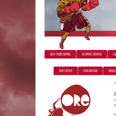
SELF-PUBLISHING
graphic desing
La
narrative
childhood
didac