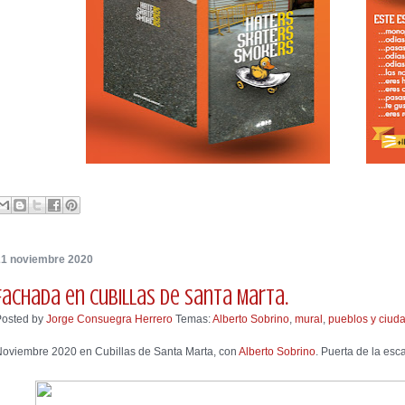
21 noviembre 2020
Fachada en Cubillas de Santa Marta.
Posted by
Jorge Consuegra Herrero
Temas:
Alberto Sobrino
,
mural
,
pueblos y ciud
oviembre 2020 en Cubillas de Santa Marta, con
Alberto Sobrino
. Puerta de la esc