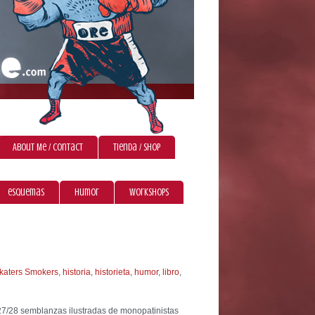
About Me / Contact
Tienda / Shop
esquemas
humor
workshops
katers Smokers
,
historia
,
historieta
,
humor
,
libro
,
27/28 semblanzas ilustradas de monopatinistas