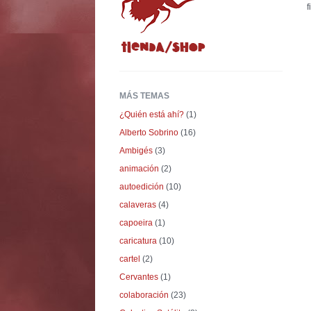
f
MÁS TEMAS
¿Quién está ahí?
(1)
Alberto Sobrino
(16)
Ambigés
(3)
animación
(2)
autoedición
(10)
calaveras
(4)
capoeira
(1)
caricatura
(10)
cartel
(2)
Cervantes
(1)
colaboración
(23)