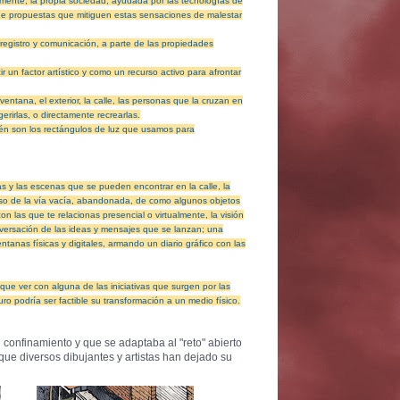
mente, la propia sociedad, ayudada por las tecnologías de
s de propuestas que mitiguen estas sensaciones de malestar
registro y comunicación, a parte de las propiedades
r un factor artístico y como un recurso activo para afrontar
ventana, el exterior, la calle, las personas que la cruzan en
erirlas, o directamente recrearlas.
én son los rectángulos de luz que usamos para
as y las escenas que se pueden encontrar en la calle, la
cluso de la vía vacía, abandonada, de como algunos objetos
 las que te relacionas presencial o virtualmente, la visión
versación de las ideas y mensajes que se lanzan; una
tanas físicas y digitales, armando un diario gráfico con las
que ver con alguna de las iniciativas que surgen por las
ro podría ser factible su transformación a un medio físico.
 confinamiento y que se adaptaba al "reto" abierto
 que diversos dibujantes y artistas han dejado su