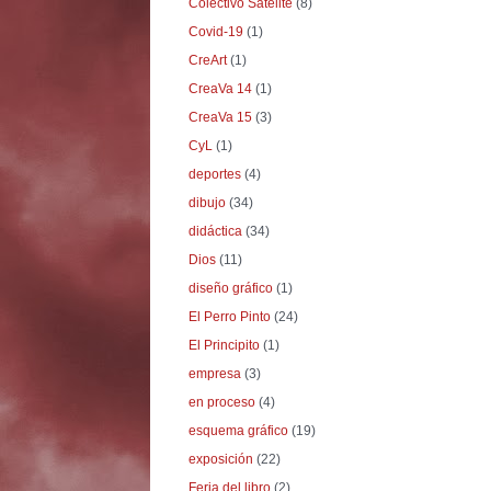
Colectivo Satélite
(8)
Covid-19
(1)
CreArt
(1)
CreaVa 14
(1)
CreaVa 15
(3)
CyL
(1)
deportes
(4)
dibujo
(34)
didáctica
(34)
Dios
(11)
diseño gráfico
(1)
El Perro Pinto
(24)
El Principito
(1)
empresa
(3)
en proceso
(4)
esquema gráfico
(19)
exposición
(22)
Feria del libro
(2)