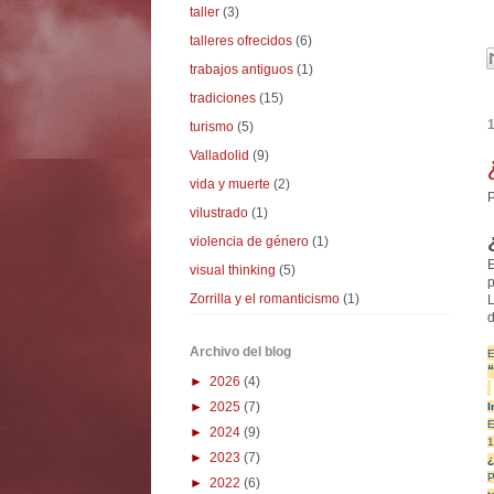
taller
(3)
talleres ofrecidos
(6)
trabajos antiguos
(1)
tradiciones
(15)
1
turismo
(5)
Valladolid
(9)
vida y muerte
(2)
vilustrado
(1)
violencia de género
(1)
E
visual thinking
(5)
p
Zorrilla y el romanticismo
(1)
L
d
Archivo del blog
E
“
►
2026
(4)
►
2025
(7)
I
E
►
2024
(9)
1
►
2023
(7)
¿
P
►
2022
(6)