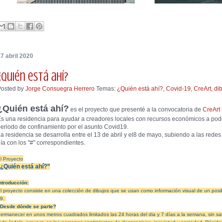
7 abril 2020
¿Quién está ahí?
Posted by
Jorge Consuegra Herrero
Temas:
¿Quién está ahí?
,
Covid-19
,
CreArt
,
di
¿Quién está ahí?
es el proyecto que presenté a la convocatoria de
CreArt
s una residencia para ayudar a creadores locales con recursos económicos a poder
eriodo de confinamiento por el asunto Covid19.
a residencia se desarrolla entre el 13 de abril y el8 de mayo, subiendo a las rede
ía con los "#" correspondientes.
l Proyecto
¿Quién está ahí?”
ntroducción:
l proyecto consiste en una colección de dibujos que se usan como información visual de un posib
9.
Desde dónde se parte?
ermanecer en unos metros cuadrados limitados las 24 horas del dia y 7 días a la semana, sin sab