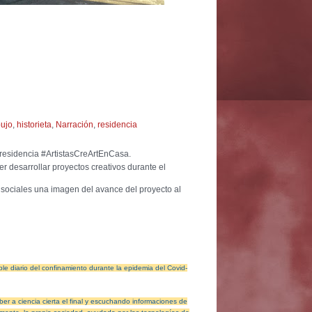
bujo
,
historieta
,
Narración
,
residencia
residencia #ArtistasCreArtEnCasa.
 desarrollar proyectos creativos durante el
s sociales una imagen del avance del proyecto al
le diario del confinamiento durante la epidemia del Covid-
er a ciencia cierta el final y escuchando informaciones de