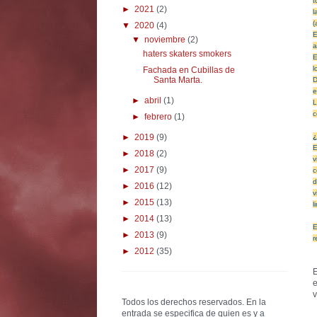
t
►
2021
(2)
l
(
▼
2020
(4)
E
▼
noviembre
(2)
a
haters skaters smokers
E
l
Fachada en Cubillas de
Santa Marta.
D
e
►
abril
(1)
L
c
►
febrero
(1)
►
2019
(9)
¿
E
►
2018
(2)
v
►
2017
(9)
c
d
►
2016
(12)
v
►
2015
(13)
l
►
2014
(13)
E
►
2013
(9)
r
►
2012
(35)
E
e
v
Todos los derechos reservados. En la
entrada se especifica de quien es y a