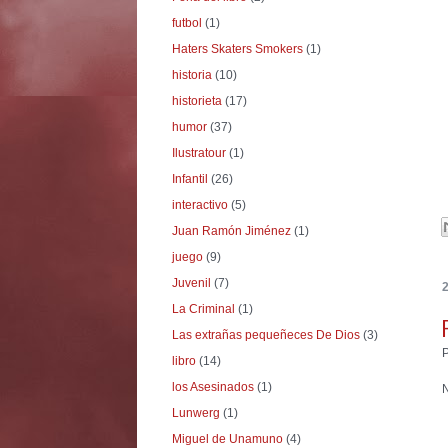
futbol
(1)
Haters Skaters Smokers
(1)
historia
(10)
historieta
(17)
humor
(37)
Ilustratour
(1)
Infantil
(26)
interactivo
(5)
Juan Ramón Jiménez
(1)
juego
(9)
Juvenil
(7)
La Criminal
(1)
Las extrañas pequeñeces De Dios
(3)
libro
(14)
los Asesinados
(1)
N
Lunwerg
(1)
Miguel de Unamuno
(4)