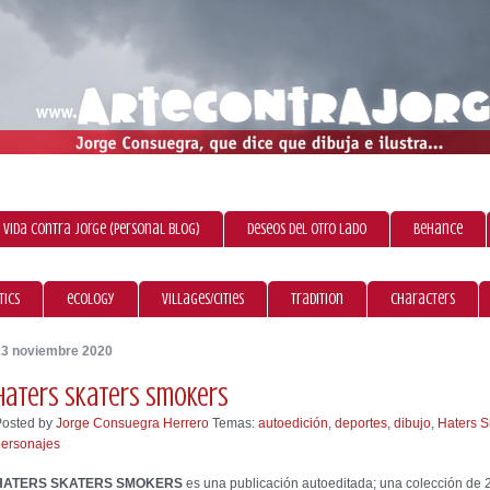
 vida contra Jorge (personal blog)
Deseos del otro lado
Behance
tics
ecology
villages/cities
tradition
characters
23 noviembre 2020
haters skaters smokers
Posted by
Jorge Consuegra Herrero
Temas:
autoedición
,
deportes
,
dibujo
,
Haters S
personajes
HATERS SKATERS SMOKERS
es una publicación autoeditada; una colección de 