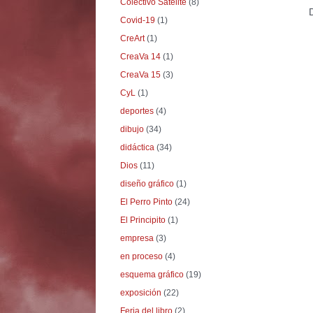
Colectivo Satélite
(8)
Covid-19
(1)
CreArt
(1)
CreaVa 14
(1)
CreaVa 15
(3)
CyL
(1)
deportes
(4)
dibujo
(34)
didáctica
(34)
Dios
(11)
diseño gráfico
(1)
El Perro Pinto
(24)
El Principito
(1)
empresa
(3)
en proceso
(4)
esquema gráfico
(19)
exposición
(22)
Feria del libro
(2)