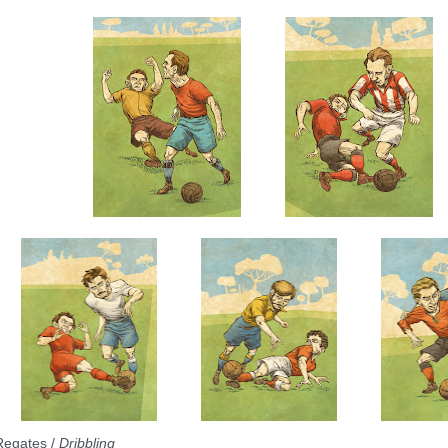
Regates /
Dribbling