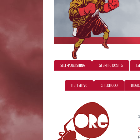
SELF-PUBLISHING
graphic desing
La
narrative
childhood
didac