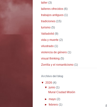
taller
(3)
talleres ofrecidos
(6)
trabajos antiguos
(1)
tradiciones
(15)
turismo
(5)
Valladolid
(9)
vida y muerte
(2)
vilustrado
(1)
violencia de género
(1)
visual thinking
(5)
Zorrilla y el romanticismo
(1)
Archivo del blog
▼
2026
(4)
▼
junio
(1)
Mural Ciudad Misión
►
mayo
(2)
►
febrero
(1)