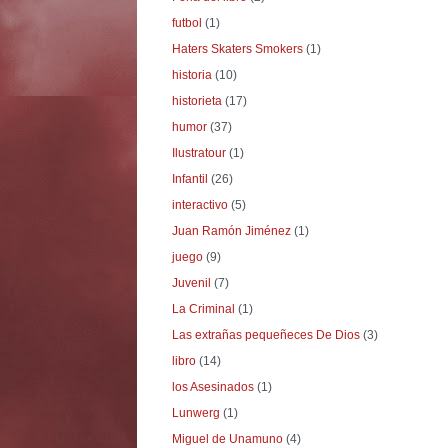
futbol
(1)
Haters Skaters Smokers
(1)
historia
(10)
historieta
(17)
humor
(37)
Ilustratour
(1)
Infantil
(26)
interactivo
(5)
Juan Ramón Jiménez
(1)
juego
(9)
Juvenil
(7)
La Criminal
(1)
Las extrañas pequeñeces De Dios
(3)
libro
(14)
los Asesinados
(1)
Lunwerg
(1)
Miguel de Unamuno
(4)