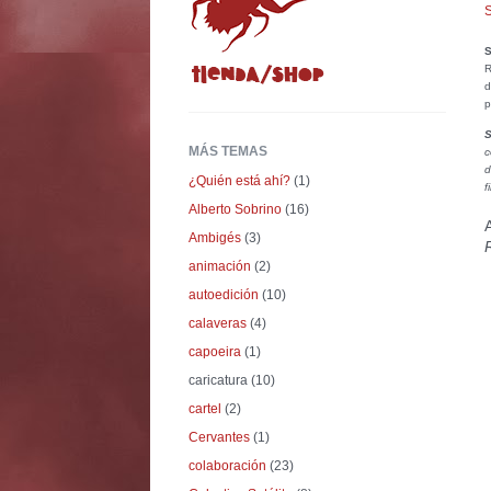
S
S
R
d
p
S
MÁS TEMAS
c
d
¿Quién está ahí?
(1)
f
Alberto Sobrino
(16)
Ambigés
(3)
animación
(2)
autoedición
(10)
calaveras
(4)
capoeira
(1)
caricatura
(10)
cartel
(2)
Cervantes
(1)
colaboración
(23)