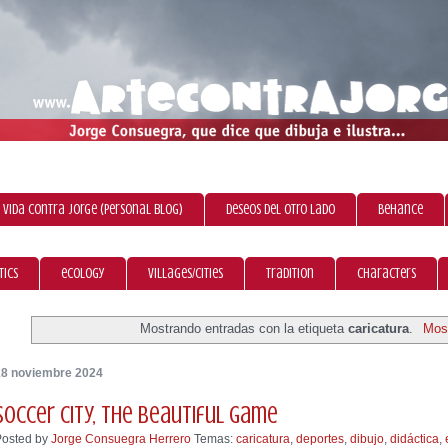
 vida contra Jorge (personal blog)
Deseos del otro lado
Behance
tics
ecology
villages/cities
tradition
characters
Mostrando entradas con la etiqueta
caricatura
.
Most
18 noviembre 2024
Soccer city, the beautiful game
Posted by
Jorge Consuegra Herrero
Temas:
caricatura
,
deportes
,
dibujo
,
didáctica
,