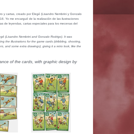
ero y cartas, creado por Elegé (Lisandro Nembrini y Gonzalo
. Yo me encargué de la realización de las ilustraciones
rtas de leyendas, cartas especiales para los mecenas del
legé (Lisandro Nembrini and Gonzalo Rodrigo). It was
g the illustrations for the game cards (dribbling, shooting,
, and some extra drawings), giving it a retro look, like the
nce of the cards, with graphic design by