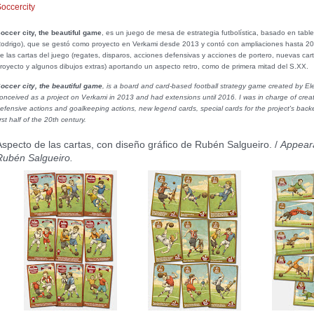
occercity
occer city, the beautiful game
, es un juego de mesa de estrategia futbolística, basado en tabl
odrigo), que se gestó como proyecto en Verkami desde 2013 y contó con ampliaciones hasta 2016
e las cartas del juego (regates, disparos, acciones defensivas y acciones de portero, nuevas ca
royecto y algunos dibujos extras) aportando un aspecto retro, como de primera mitad del S.XX.
occer city, the beautiful game
, is a board and card-based football strategy game created by E
onceived as a project on Verkami in 2013 and had extensions until 2016. I was in charge of creatin
efensive actions and goalkeeping actions, new legend cards, special cards for the project's backers
irst half of the 20th century.
Aspecto de las cartas, con diseño gráfico de Rubén Salgueiro. /
Appeara
Rubén Salgueiro.