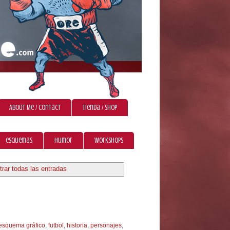
About Me / Contact
Tienda / Shop
esquemas
humor
workshops
rar todas las entradas
esquema gráfico
,
futbol
,
historia
,
personajes
,