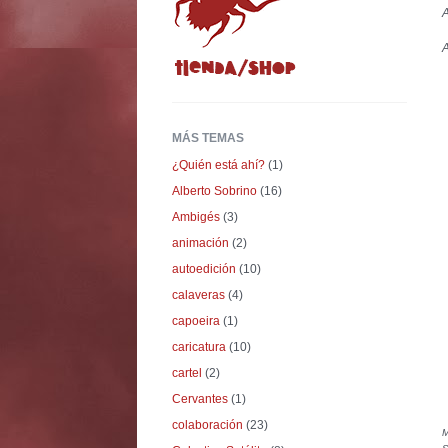
A
A
MÁS TEMAS
¿Quién está ahí?
(1)
Alberto Sobrino
(16)
Ambigés
(3)
animación
(2)
autoedición
(10)
calaveras
(4)
capoeira
(1)
caricatura
(10)
cartel
(2)
Cervantes
(1)
colaboración
(23)
M