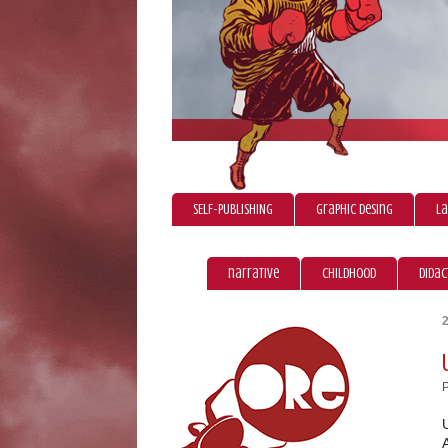
SELF-PUBLISHING
graphic desing
La
narrative
childhood
didac
2