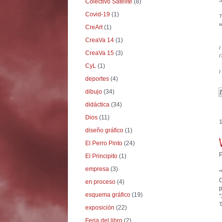
S
Colectivo Satélite
(8)
Covid-19
(1)
T
w
CreArt
(1)
CreaVa 14
(1)
I
CreaVa 15
(3)
I
CyL
(1)
I
deportes
(4)
dibujo
(34)
didáctica
(34)
Dios
(11)
1
diseño gráfico
(1)
El Perro Pinto
(24)
El Principito
(1)
empresa
(3)
"
C
en proceso
(4)
p
esquema gráfico
(19)
"
'
exposición
(22)
Feria del libro
(2)