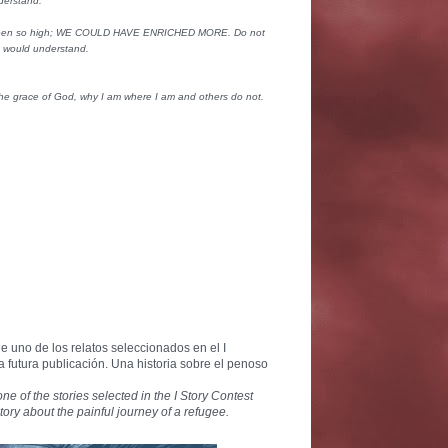
erstand.
 been so high; WE COULD HAVE ENRICHED MORE. Do not
ot would understand.
the grace of God, why I am where I am and others do not.
 de uno de los relatos seleccionados en el I
a futura publicación. Una historia sobre el penoso
one of the stories selected in the I Story Contest
story about the painful journey of a refugee.