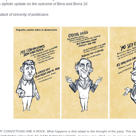
 stylistic update on the outcome of Birra and Borra 16.
ttack of sincerity of politicians.
Y CONVICTIONS ARE A ROCK. What happens is that adapt to the thought of the party. This depe