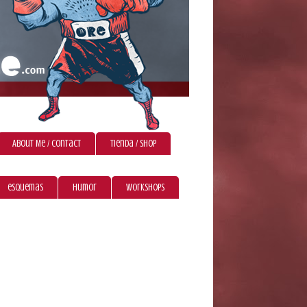
About Me / Contact
Tienda / Shop
esquemas
humor
workshops