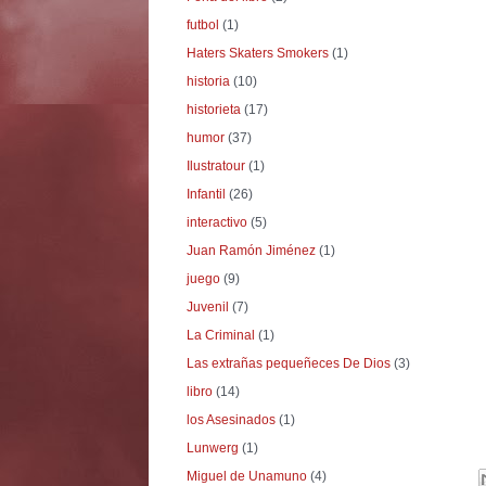
futbol
(1)
Haters Skaters Smokers
(1)
historia
(10)
historieta
(17)
humor
(37)
Ilustratour
(1)
Infantil
(26)
interactivo
(5)
Juan Ramón Jiménez
(1)
juego
(9)
Juvenil
(7)
La Criminal
(1)
Las extrañas pequeñeces De Dios
(3)
libro
(14)
los Asesinados
(1)
Lunwerg
(1)
Miguel de Unamuno
(4)