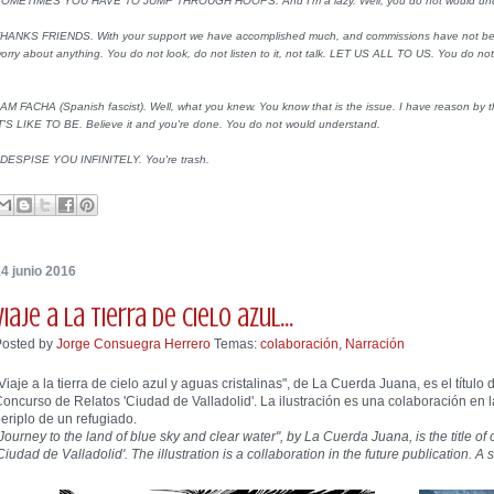
OMETIMES YOU HAVE TO JUMP THROUGH HOOPS. And I'm a lazy. Well, you do not would und
HANKS FRIENDS. With your support we have accomplished much, and commissions have not
orry about anything. You do not look, do not listen to it, not talk. LET US ALL TO US. You do n
 AM FACHA (Spanish fascist). Well, what you knew. You know that is the issue. I have reason by 
T'S LIKE TO BE. Believe it and you're done. You do not would understand.
 DESPISE YOU INFINITELY. You're trash.
4 junio 2016
Viaje a la tierra de cielo azul...
Posted by
Jorge Consuegra Herrero
Temas:
colaboración
,
Narración
Viaje a la tierra de cielo azul y aguas cristalinas", de La Cuerda Juana, es el título
oncurso de Relatos 'Ciudad de Valladolid'. La ilustración es una colaboración en l
eriplo de un refugiado.
Journey to the land of blue sky and clear water", by La Cuerda Juana, is the title of 
Ciudad de Valladolid'. The illustration is a collaboration in the future publication. A 