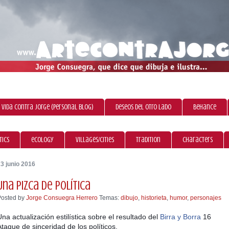
 vida contra Jorge (personal blog)
Deseos del otro lado
Behance
tics
ecology
villages/cities
tradition
characters
3 junio 2016
Una pizca de política
Posted by
Jorge Consuegra Herrero
Temas:
dibujo
,
historieta
,
humor
,
personajes
Una actualización estilística sobre el resultado del
Birra y Borra
16
Ataque de sinceridad de los políticos.