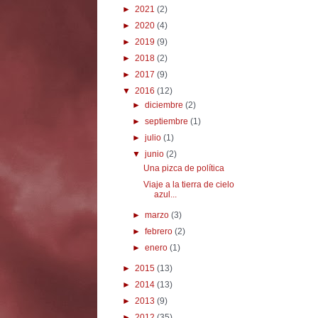
►
2021
(2)
►
2020
(4)
►
2019
(9)
►
2018
(2)
►
2017
(9)
▼
2016
(12)
►
diciembre
(2)
►
septiembre
(1)
►
julio
(1)
▼
junio
(2)
Una pizca de política
Viaje a la tierra de cielo
azul...
►
marzo
(3)
►
febrero
(2)
►
enero
(1)
►
2015
(13)
►
2014
(13)
►
2013
(9)
►
2012
(35)