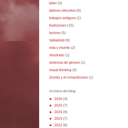
taller
(3)
talleres ofrecidos
(6)
trabajos antiguos
(1)
tradiciones
(15)
turismo
(5)
Valladolid
(9)
vida y muerte
(2)
vilustrado
(1)
violencia de género
(1)
visual thinking
(5)
Zorrilla y el romanticismo
(1)
Archivo del blog
►
2026
(4)
►
2025
(7)
►
2024
(9)
►
2023
(7)
►
2022
(6)